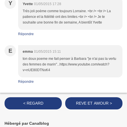
Y
Yvette
01/05/2015 17:28
Très joli poème comme toujours Lorraine. <br /> <br /> La
patience et la fidélité ont des limites.<br /> <br /> Je te
souhaite une bonne fin de semaine, A bientôt Yvette
Répondre
E
emma
01/05/2015 15:11
ton doux poeme me fait penser à Barbara "je n'ai pas la vertu
des femmes de marin"...https://www.youtube.com/watch?
v=nUE80DTNxK4
Répondre
< REGARD
REVE ET AMOUR >
Hébergé par Canalblog