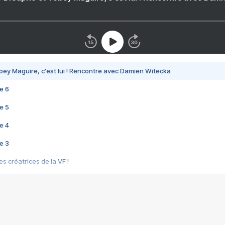
bey Maguire, c'est lui ! Rencontre avec Damien Witecka
e 6
e 5
e 4
e 3
s créatrices de la VF !
e 2
e 1
e Mektoub My Love arrive enfin ! Rencontre avec Shaïn Boumedine et Sal