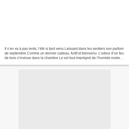
Il s’en va à pas lents, l’été si tard venu Laissant dans les sentiers son parfum
de septembre Comme un dernier cadeau, furtif et bienvenu. L’odeur d’un feu
de bois s’insinue dans la chambre Le sol tout imprégné de l’humide rosée
Exhale une senteur d’herbe...