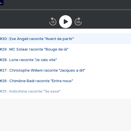
#30 : Eve Angeli raconte "Avant de partir"
#29 : MC Solaar raconte "Bouge de là"
28 : Lorie raconte "Je vais vite"
#27 : Christophe Willem raconte "Jacques a dit"
#26 : Chimène Badi raconte "Entre nous"
#25 : Indochine raconte "3e sexe"
#24 : Zaho raconte "C'est chelou"
#23 : Patrick Bruel raconte "Au café des délices"
#22 : Kyo raconte "Le chemin"