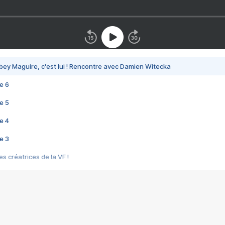
bey Maguire, c'est lui ! Rencontre avec Damien Witecka
e 6
e 5
e 4
e 3
s créatrices de la VF !
e 2
e 1
e Mektoub My Love arrive enfin ! Rencontre avec Shaïn Boumedine et Sal