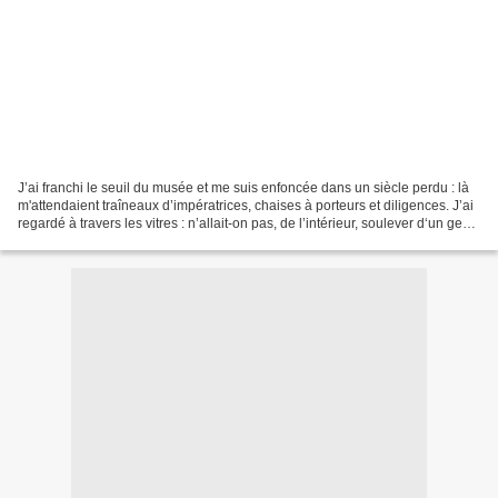
J’ai franchi le seuil du musée et me suis enfoncée dans un siècle perdu : là
m'attendaient traîneaux d’impératrices, chaises à porteurs et diligences. J’ai
regardé à travers les vitres : n’allait-on pas, de l’intérieur, soulever d‘un geste
curieux le...