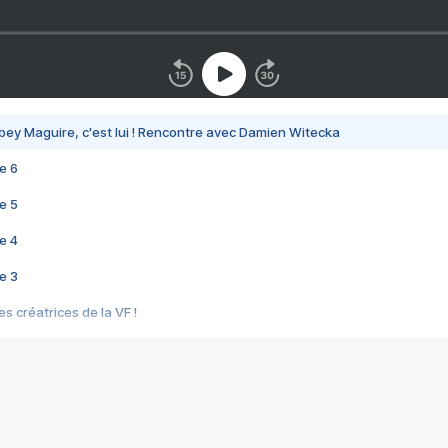
bey Maguire, c'est lui ! Rencontre avec Damien Witecka
e 6
e 5
e 4
e 3
s créatrices de la VF !
e 2
e 1
e Mektoub My Love arrive enfin ! Rencontre avec Shaïn Boumedine et Sal