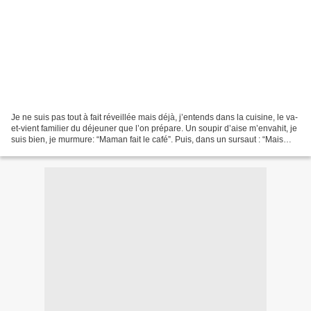
Je ne suis pas tout à fait réveillée mais déjà, j’entends dans la cuisine, le va-
et-vient familier du déjeuner que l’on prépare. Un soupir d’aise m’envahit, je
suis bien, je murmure: “Maman fait le café”. Puis, dans un sursaut : “Mais
non, ce n’est pas...