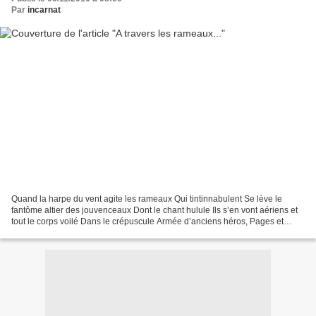
Par
incarnat
Quand la harpe du vent agite les rameaux Qui tintinnabulent Se lève le
fantôme altier des jouvenceaux Dont le chant hulule Ils s’en vont aériens et
tout le corps voilé Dans le crépuscule Armée d’anciens héros, Pages et
chevaliers Là-bas se bousculent...