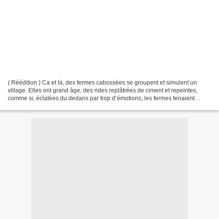
( Réédition ) Ca et là, des fermes cabossées se groupent et simulent un
village. Elles ont grand âge, des rides replâtrées de ciment et repeintes,
comme si, éclatées du dedans par trop d’émotions, les fermes tenaient
encore par leur volonté de petites...