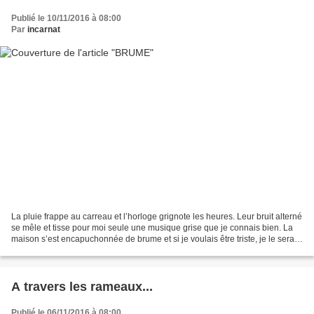
Publié le 10/11/2016 à 08:00
Par
incarnat
La pluie frappe au carreau et l’horloge grignote les heures. Leur bruit alterné
se mêle et tisse pour moi seule une musique grise que je connais bien. La
maison s’est encapuchonnée de brume et si je voulais être triste, je le serais
infiniment. Tout m’y...
A travers les rameaux...
Publié le 06/11/2016 à 08:00