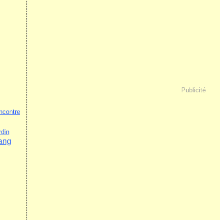
Publicité
ncontre
rdin
ang