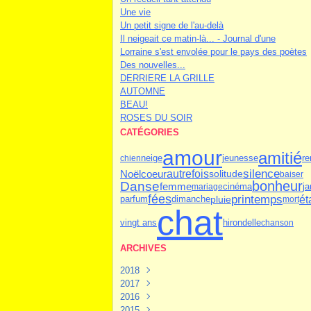
Une vie
Un petit signe de l'au-delà
Il neigeait ce matin-là... - Journal d'une
Lorraine s'est envolée pour le pays des poètes
Des nouvelles...
DERRIERE LA GRILLE
AUTOMNE
BEAU!
ROSES DU SOIR
CATÉGORIES
amour
amitié
neige
jeunesse
re
chien
silence
autrefois
Noël
coeur
solitude
baiser
bonheur
Danse
femme
cinéma
ja
mariage
printemps
fées
ét
parfum
dimanche
pluie
mort
chat
vingt ans
hirondelle
chanson
ARCHIVES
2018
2017
Juin
(1)
2016
Mars
Novembre
(1)
(1)
2015
Février
Octobre
Novembre
(3)
(2)
(3)