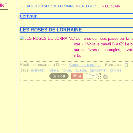
LE CAHIER DU SOIR DE LORRAINE
>
CATEGORIES
>
ECRIVAIN
ecrivain
LES ROSES DE LORRAINE
' Ecrire ce qui nous passe par la 
ose » ! Voilà le travail !) XXX Le
sur les lèvres et les ongles, je v
ir la...
Posté par incarnat à 08:00 -
Commentaires [
…
]
- Permalien [
#
]
Tags:
écrivain
,
indien
,
honte
,
layette
,
garçonnet
,
ongles