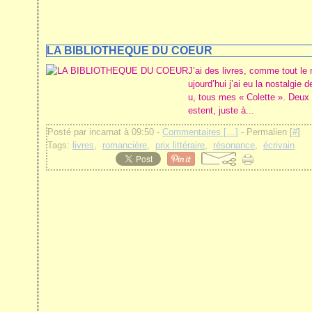
LA BIBLIOTHEQUE DU COEUR
J’ai des livres, comme tout le
ujourd’hui j’ai eu la nostalgie
u, tous mes « Colette ». Deux 
estent, juste à...
Posté par incarnat à 09:50 -
Commentaires [
…
]
- Permalien [
#
]
Tags:
livres
,
romancière
,
prix littéraire
,
résonance
,
écrivain