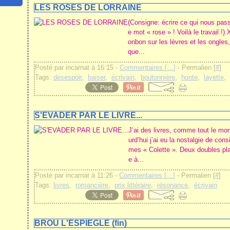
LES ROSES DE LORRAINE
(Consigne: écrire ce qui nous pass
e mot « rose » ! Voilà le travail !
onbon sur les lèvres et les ongles
que...
Posté par incarnat à 16:15 -
Commentaires [
…
]
- Permalien [
#
]
Tags:
désespoir
,
baiser
,
écrivain
,
boutonnière
,
honte
,
layette
,
S'EVADER PAR LE LIVRE...
J’ai des livres, comme tout le mon
urd’hui j’ai eu la nostalgie de con
mes « Colette ». Deux doubles plan
e à...
Posté par incarnat à 11:26 -
Commentaires [
…
]
- Permalien [
#
]
Tags:
livres
,
romancière
,
prix littéraire
,
résonance
,
écrivain
BROU L'ESPIEGLE (fin)