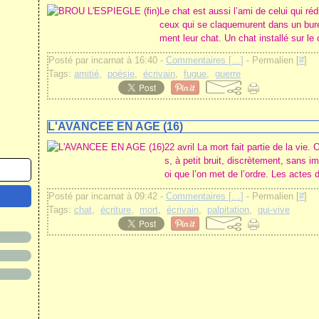
Le chat est aussi l’ami de celui qui rédi
ceux qui se claquemurent dans un burea
ment leur chat. Un chat installé sur le c
Posté par incarnat à 16:40 -
Commentaires [
…
]
- Permalien [
#
]
Tags:
amitié
,
poésie
,
écrivain
,
fugue
,
guerre
L'AVANCEE EN AGE (16)
22 avril La mort fait partie de la vie. 
s, à petit bruit, discrètement, sans i
oi que l’on met de l’ordre. Les actes 
Posté par incarnat à 09:42 -
Commentaires [
…
]
- Permalien [
#
]
Tags:
chat
,
écriture
,
mort
,
écrivain
,
palpitation
,
qui-vive