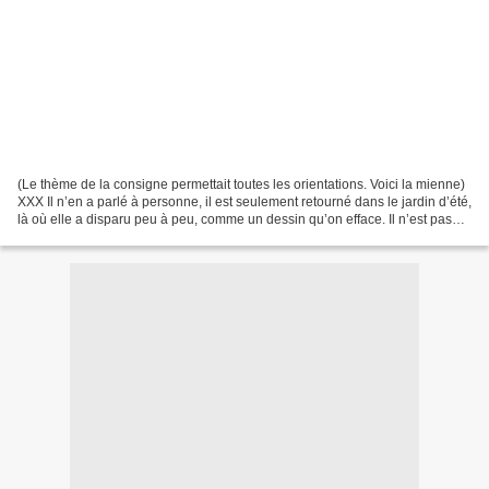
(Le thème de la consigne permettait toutes les orientations. Voici la mienne)
XXX Il n’en a parlé à personne, il est seulement retourné dans le jardin d’été,
là où elle a disparu peu à peu, comme un dessin qu’on efface. Il n’est pas
fou, il le sait. Certains...