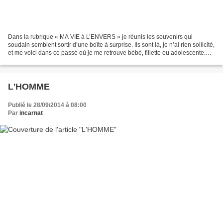
Dans la rubrique « MA VIE à L’ENVERS » je réunis les souvenirs qui
soudain semblent sortir d’une boîte à surprise. Ils sont là, je n’ai rien sollicité,
et me voici dans ce passé où je me retrouve bébé, fillette ou adolescente.
Quand je compare ce temps-là...
L'HOMME
Publié le 28/09/2014 à 08:00
Par
incarnat