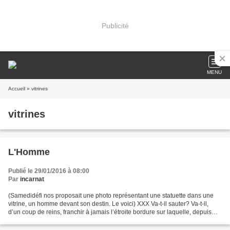
Publicité
MENU
Accueil
» vitrines
vitrines
L'Homme
Publié le 29/01/2016 à 08:00
Par
incarnat
(Samedidéfi nos proposait une photo représentant une statuette dans une
vitrine, un homme devant son destin. Le voici) XXX Va-t-il sauter? Va-t-il,
d’un coup de reins, franchir à jamais l’étroite bordure sur laquelle, depuis
tant d’années, il garde un...