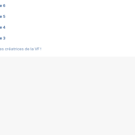
e 6
e 5
e 4
e 3
s créatrices de la VF !
e 2
e 1
e Mektoub My Love arrive enfin ! Rencontre avec Shaïn Boumedine et Sal
i : après Toni en famille
elle réalise le bouleversant Dites lui que je l'aime
ais ! Rencontre autour de Vie privée de Rebecca Zlotowski
 de Marguerite, Grave... Rencontre avec Ella Rumpf