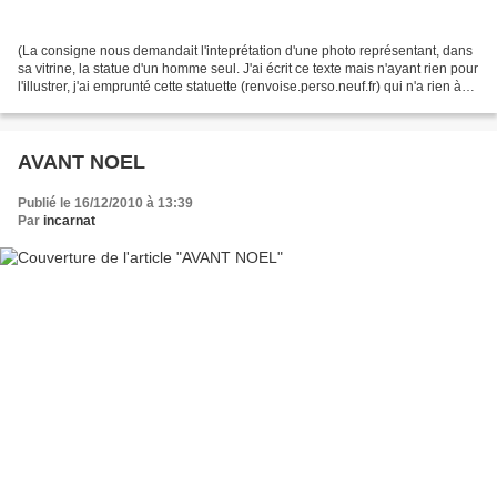
(La consigne nous demandait l'inteprétation d'une photo représentant, dans
sa vitrine, la statue d'un homme seul. J'ai écrit ce texte mais n'ayant rien pour
l'illustrer, j'ai emprunté cette statuette (renvoise.perso.neuf.fr) qui n'a rien à
voir avec mon...
AVANT NOEL
Publié le 16/12/2010 à 13:39
Par
incarnat