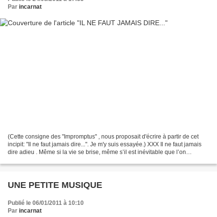
Par
incarnat
(Cette consigne des "Impromptus" , nous proposait d'écrire à partir de cet
incipit: "Il ne faut jamais dire...". Je m'y suis essayée.) XXX Il ne faut jamais
dire adieu . Même si la vie se brise, même s’il est inévitable que l’on
s’éloigne pour toujours....
UNE PETITE MUSIQUE
Publié le 06/01/2011 à 10:10
Par
incarnat