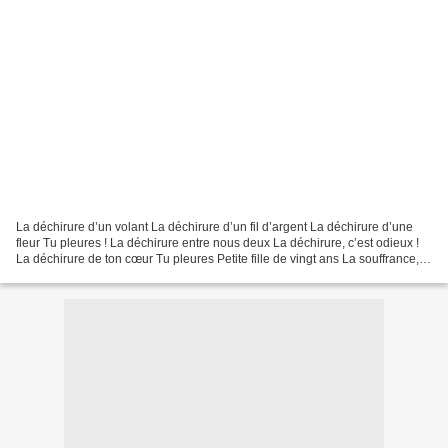
La déchirure d’un volant La déchirure d’un fil d’argent La déchirure d’une
fleur Tu pleures ! La déchirure entre nous deux La déchirure, c’est odieux !
La déchirure de ton cœur Tu pleures Petite fille de vingt ans La souffrance,
cela s’apprend Allons,...