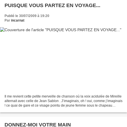
PUISQUE VOUS PARTEZ EN VOYAGE...
Publié le 30/07/2009 à 19:20
Par
incarnat
Il me revient cette petite merveille de chanson où la voix acidulée de Mireille
alternait avec celle de Jean Sablon . J’imaginais, oh ! oui, comme j’imaginais
! ce quai de gare et ce visage pointu de jeune femme sous le chapeau
cloche incliné sur le front...
DONNEZ-MOI VOTRE MAIN