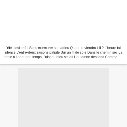
L’été s’est enfui Sans murmurer son adieu Quand reviendra-t-il ? L’heure fait
silence L’entre-deux saisons palpite Sur un fil de soie Dans le chemin sec La
brise a l’odeur du temps L’oiseau bleu se tait L’automne descend Comme un
prince sur ses terres...