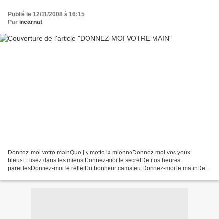
Publié le 12/11/2008 à 16:15
Par
incarnat
Donnez-moi votre mainQue j’y mette la mienneDonnez-moi vos yeux
bleusEt lisez dans les miens Donnez-moi le secretDe nos heures
pareillesDonnez-moi le refletDu bonheur camaïeu Donnez-moi le matinDe
la nuit aérienneDonnez-moi votre main…Puisqu’on se dit...