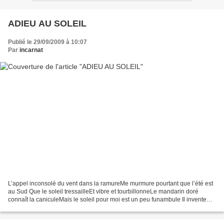
ADIEU AU SOLEIL
Publié le 29/09/2009 à 10:07
Par
incarnat
L’appel inconsolé du vent dans la ramureMe murmure pourtant que l’été est
au Sud Que le soleil tressailleEt vibre et tourbillonneLe mandarin doré
connaît la caniculeMais le soleil pour moi est un peu funambule Il invente
des tours à faire pâlir d’envieL’Arlequin...