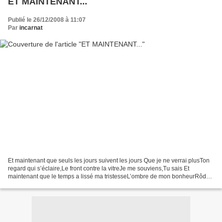
ET MAINTENANT...
Publié le 26/12/2008 à 11:07
Par
incarnat
Et maintenant que seuls les jours suivent les jours Que je ne verrai plusTon
regard qui s’éclaire,Le front contre la vitreJe me souviens,Tu sais Et
maintenant que le temps a lissé ma tristesseL’ombre de mon bonheurRôde
dans le soir lourdOù nous marchions...