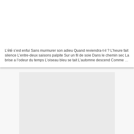
L’été s’est enfui Sans murmurer son adieu Quand reviendra-t-il ? L’heure fait
silence L’entre-deux saisons palpite Sur un fil de soie Dans le chemin sec La
brise a l’odeur du temps L’oiseau bleu se tait L’automne descend Comme un
prince sur ses terres...