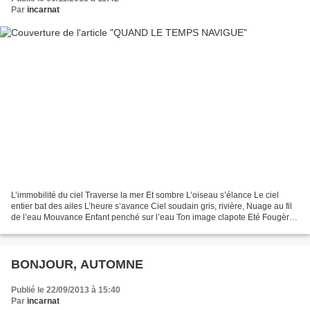
Par
incarnat
L’immobilité du ciel Traverse la mer Et sombre L’oiseau s’élance Le ciel
entier bat des ailes L’heure s’avance Ciel soudain gris, rivière, Nuage au fil
de l’eau Mouvance Enfant penché sur l’eau Ton image clapote Eté Fougères
des forêts Noisetiers odorants...
BONJOUR, AUTOMNE
Publié le 22/09/2013 à 15:40
Par
incarnat