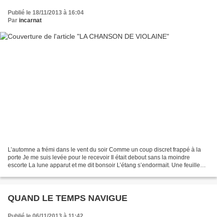
Publié le 18/11/2013 à 16:04
Par
incarnat
L’automne a frémi dans le vent du soir Comme un coup discret frappé à la
porte Je me suis levée pour le recevoir Il était debout sans la moindre
escorte La lune apparut et me dit bonsoir L’étang s’endormait. Une feuille
morte Miroita soudain comme un...
QUAND LE TEMPS NAVIGUE
Publié le 06/11/2013 à 11:42