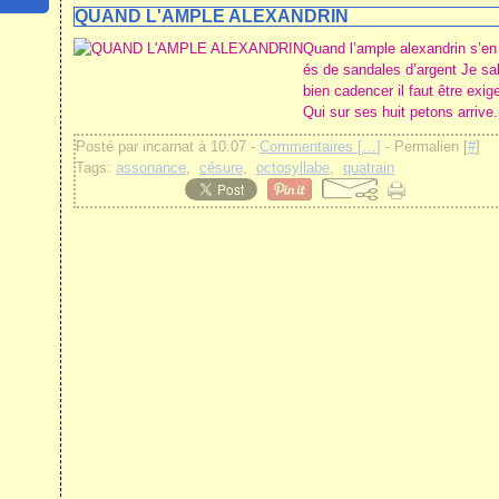
QUAND L'AMPLE ALEXANDRIN
Quand l’ample alexandrin s’e
és de sandales d’argent Je sa
bien cadencer il faut être exi
Qui sur ses huit petons arrive.
Posté par incarnat à 10:07 -
Commentaires [
…
]
- Permalien [
#
]
Tags:
assonance
,
césure
,
octosyllabe
,
quatrain