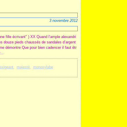
3 novembre 2012
une fille écrivant" ) XX Quand l’ample alexandri
es douze pieds chaussés de sandales d’argent
 me démontre Que pour bien cadencer il faut êtr
...
exigeant
,
majesté
,
monosylabe