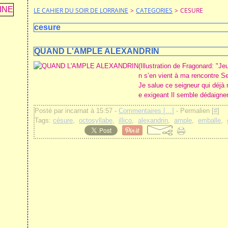
LE CAHIER DU SOIR DE LORRAINE
>
CATEGORIES
>
CESURE
cesure
QUAND L'AMPLE ALEXANDRIN
(Illustration de Fragonard: "Je
n s’en vient à ma rencontre S
Je salue ce seigneur qui déjà
e exigeant Il semble dédaigner
Posté par incarnat à 15:57 -
Commentaires [
…
]
- Permalien [
#
]
Tags:
césure
,
octosyllabe
,
illico
,
alexandrin
,
ample
,
emballe
,