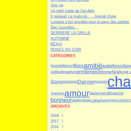
Une vie
Un petit signe de l'au-delà
Il neigeait ce matin-là... - Journal d'une
Lorraine s'est envolée pour le pays des poètes
Des nouvelles...
DERRIERE LA GRILLE
AUTOMNE
BEAU!
ROSES DU SOIR
CATÉGORIES
amitié
silen
fées
autrefois
hirondelle
mort
printemps
parfum
femme
Noël
vingt 
solitude
cha
Danse
étang
jeunesse
mariage
amour
dimanche
pluie
chanson
chien
bonheur
jardin
neige
coeur
rencontre
ci
baiser
ARCHIVES
2018
2017
Juin
(1)
2016
Mars
Novembre
(1)
(1)