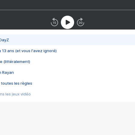
 DayZ
 a 13 ans (et vous l'avez ignoré)
e (littéralement)
im Rayan
 toutes les règles
s les jeux vidéo
us choquant de Rockstar ? - Le scandale BULLY
e plus moche de Steam
du RÊVE tourne au CAUCHEMAR