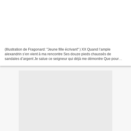
(Illustration de Fragonard: "Jeune fille écrivant" ) XX Quand l’ample
alexandrin s’en vient à ma rencontre Ses douze pieds chaussés de
sandales d’argent Je salue ce seigneur qui déjà me démontre Que pour
bien cadencer il faut être exigeant Il semble dédaigner...