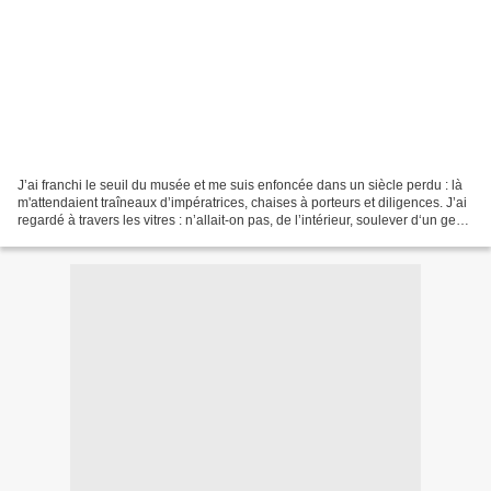
J’ai franchi le seuil du musée et me suis enfoncée dans un siècle perdu : là
m'attendaient traîneaux d’impératrices, chaises à porteurs et diligences. J’ai
regardé à travers les vitres : n’allait-on pas, de l’intérieur, soulever d‘un geste
curieux le...