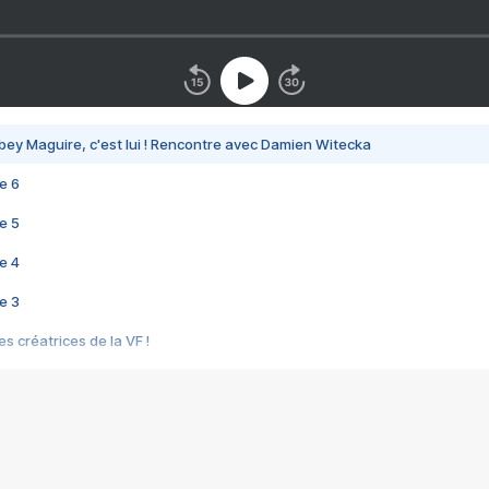
bey Maguire, c'est lui ! Rencontre avec Damien Witecka
e 6
e 5
e 4
e 3
s créatrices de la VF !
e 2
e 1
e Mektoub My Love arrive enfin ! Rencontre avec Shaïn Boumedine et Sal