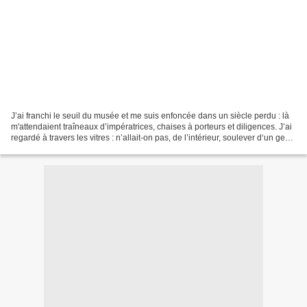
J’ai franchi le seuil du musée et me suis enfoncée dans un siècle perdu : là
m'attendaient traîneaux d’impératrices, chaises à porteurs et diligences. J’ai
regardé à travers les vitres : n’allait-on pas, de l’intérieur, soulever d‘un geste
curieux le...