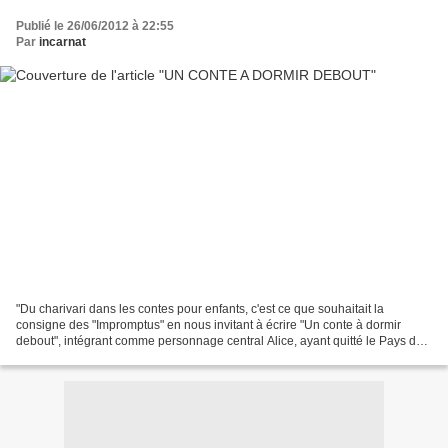
Publié le 26/06/2012 à 22:55
Par
incarnat
"Du charivari dans les contes pour enfants, c'est ce que souhaitait la
consigne des "Impromptus" en nous invitant à écrire "Un conte à dormir
debout", intégrant comme personnage central Alice, ayant quitté le Pays des
Merveilles. La voici donc dans son...